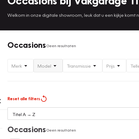
Occasions bij Vakgarage T
Welkom in onze digitale showroom, leuk dat u een kijkje komt
Occasions
Geen resultaten
Merk
Model
Transmissie
Prijs
Tell
Reset alle filters
Occasions
Geen resultaten