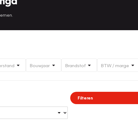
inga
 nemen.
erstand
Bouwjaar
Brandstof
BTW / marge
Filteren