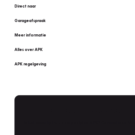
Direct naar
Garageafspraak
Meer informatie
Alles over APK
APK regelgeving
APK Keuring bij Vakgarage!
Is het weer tijd voor de jaarlijkse APK? Ga snel naar V