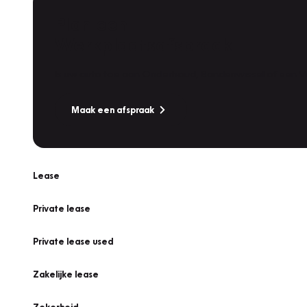
Plan een
Werkplaatsafspraak
Is uw auto toe aan Onderhoud, Bandenwissel of een Va
Maak een afspraak
Lease
Private lease
Private lease used
Zakelijke lease