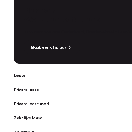
Plan een
Werkplaatsafspraak
Is uw auto toe aan Onderhoud, Bandenwissel of een Va
Maak een afspraak
Lease
Private lease
Private lease used
Zakelijke lease