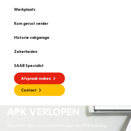
Werkplaats
Kom gerust verder
Historie vakgarage
Zekerheden
SAAB Specialist
Afspraak maken
Contact
APK VERLOPEN
APK
Voorkom dat u te laat bent met uw APK keuring