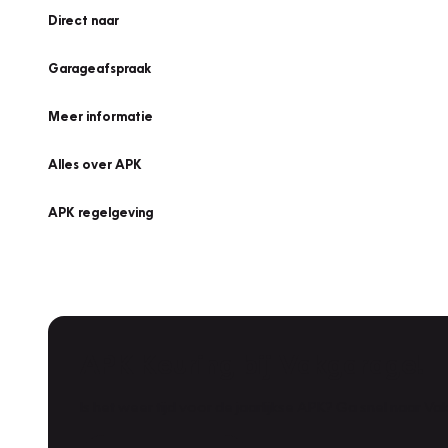
Direct naar
Garageafspraak
Meer informatie
Alles over APK
APK regelgeving
APK Keuring bij Vakgarage!
Is het weer tijd voor de jaarlijkse APK? Ga snel naar V