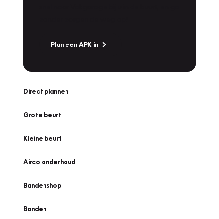
snel naar Vakgarage bij u in de buurt, en ga
zonder zorgen de weg op!
Plan een APK in
Direct plannen
Grote beurt
Kleine beurt
Airco onderhoud
Bandenshop
Banden