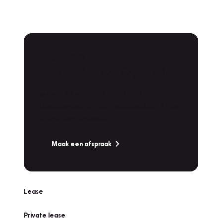
Plan een
Werkplaatsafspraak
Is uw auto toe aan Onderhoud,
Bandenwissel of een Vakantiecheck? Plan
online een afspraak!
Maak een afspraak
Lease
Private lease