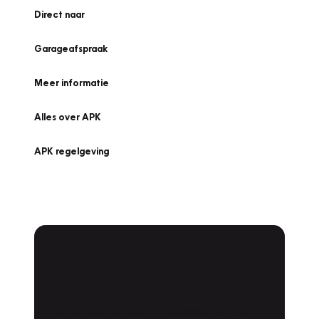
Direct naar
Garageafspraak
Meer informatie
Alles over APK
APK regelgeving
APK Keuring bij
Vakgarage!
Is het weer tijd voor de jaarlijkse APK? Ga