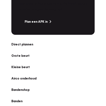
snel naar Vakgarage bij u in de buurt, en ga
zonder zorgen de weg op!
Plan een APK in
Direct plannen
Grote beurt
Kleine beurt
Airco onderhoud
Bandenshop
Banden