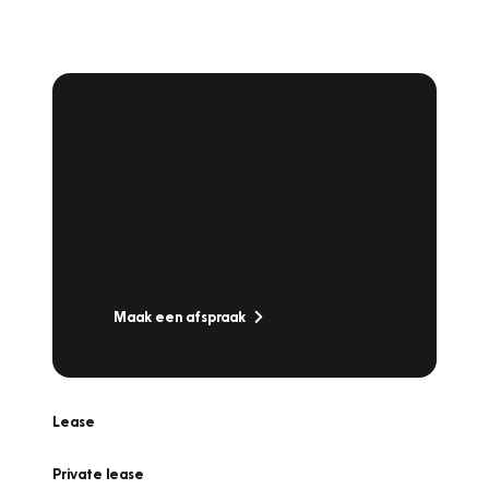
Plan een
Werkplaatsafspraak
Is uw auto toe aan Onderhoud,
Bandenwissel of een Vakantiecheck? Plan
online een afspraak!
Maak een afspraak
Lease
Private lease