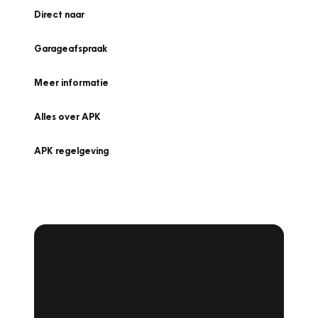
Direct naar
Garageafspraak
Meer informatie
Alles over APK
APK regelgeving
APK Keuring bij
Vakgarage!
Is het weer tijd voor de jaarlijkse APK? Ga