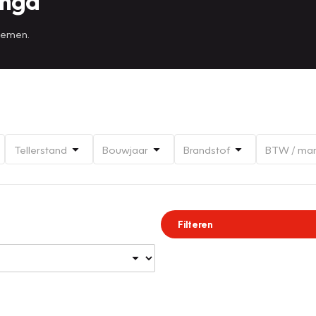
inga
 nemen.
Tellerstand
Bouwjaar
Brandstof
BTW / ma
Filteren