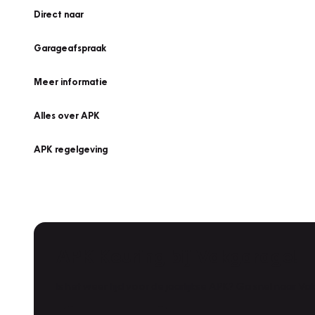
Direct naar
Garageafspraak
Meer informatie
Alles over APK
APK regelgeving
APK Keuring bij Vakgarage!
Is het weer tijd voor de jaarlijkse APK? Ga snel naar V