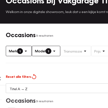
Occasions bij Vakgarage T
Welkom in onze digitale showroom, leuk dat u een kijkje komt
Occasions
9 resultaten
Merk
Model
Transmissie
Prijs
1
1
Reset alle filters
Occasions
9 resultaten