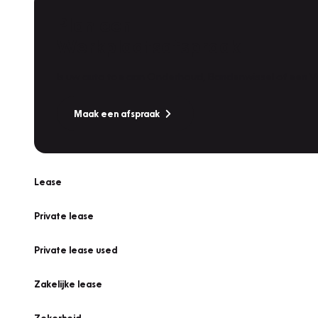
Plan een
Werkplaatsafspraak
Is uw auto toe aan Onderhoud, Bandenwissel of een Va
Maak een afspraak
Lease
Private lease
Private lease used
Zakelijke lease