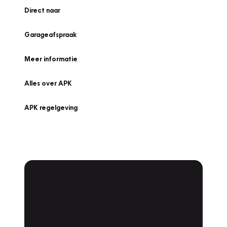
Direct naar
Garageafspraak
Meer informatie
Alles over APK
APK regelgeving
APK Keuring bij
Vakgarage!
Is het weer tijd voor de jaarlijkse APK? Ga