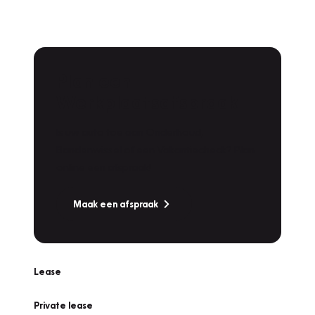
Plan een
Werkplaatsafspraak
Is uw auto toe aan Onderhoud,
Bandenwissel of een Vakantiecheck? Plan
online een afspraak!
Maak een afspraak
Lease
Private lease