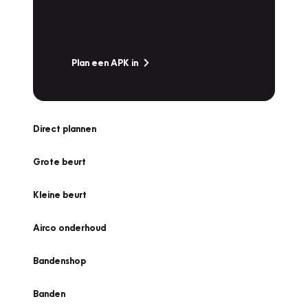
snel naar Vakgarage bij u in de buurt, en ga
zonder zorgen de weg op!
Plan een APK in
Direct plannen
Grote beurt
Kleine beurt
Airco onderhoud
Bandenshop
Banden