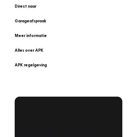
Direct naar
Garageafspraak
Meer informatie
Alles over APK
APK regelgeving
APK Keuring bij
Vakgarage!
Is het weer tijd voor de jaarlijkse APK? Ga