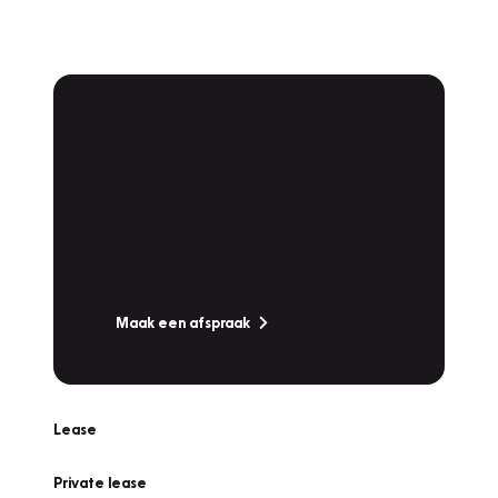
Plan een
Werkplaatsafspraak
Is uw auto toe aan Onderhoud,
Bandenwissel of een Vakantiecheck? Plan
online een afspraak!
Maak een afspraak
Lease
Private lease