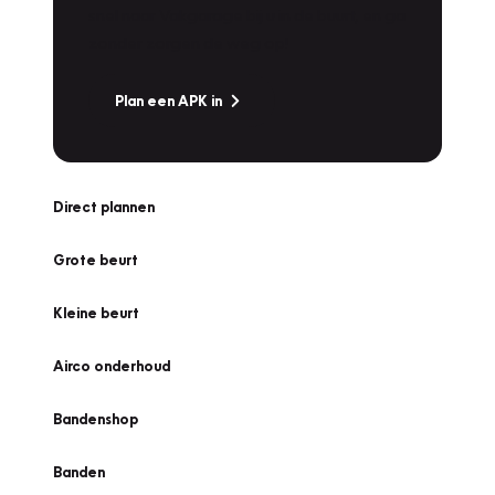
snel naar Vakgarage bij u in de buurt, en ga
zonder zorgen de weg op!
Plan een APK in
Direct plannen
Grote beurt
Kleine beurt
Airco onderhoud
Bandenshop
Banden